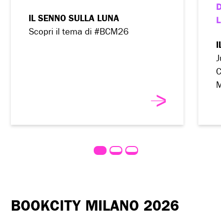
IL SENNO SULLA LUNA
L
Scopri il tema di #BCM26
I
J
C
M
BOOKCITY MILANO 2026