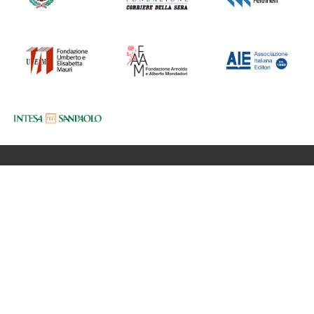
Fondazione BookCity Milano
Sede 20121 Milano, Via Formentini 10
Codice Fiscale: 97623680150
Partita iva: 08017530968
Newsletter