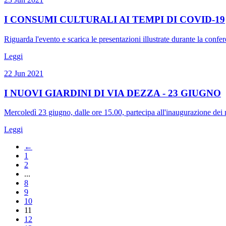
I CONSUMI CULTURALI AI TEMPI DI COVID-19
Riguarda l'evento e scarica le presentazioni illustrate durante la confer
Leggi
22 Jun 2021
I NUOVI GIARDINI DI VIA DEZZA - 23 GIUGNO
Mercoledì 23 giugno, dalle ore 15.00, partecipa all'inaugurazione dei 
Leggi
←
1
2
...
8
9
10
11
12