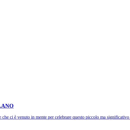
ILANO
he ci è venuto in mente per celebrare questo piccolo ma significativo r