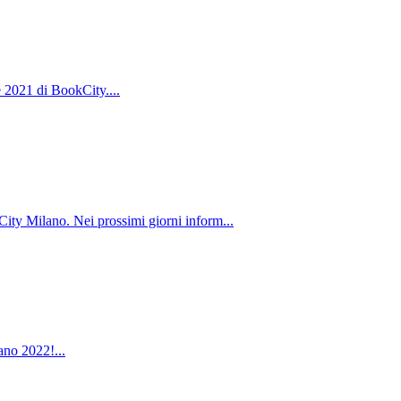
 2021 di BookCity....
City Milano. Nei prossimi giorni inform...
ano 2022!...