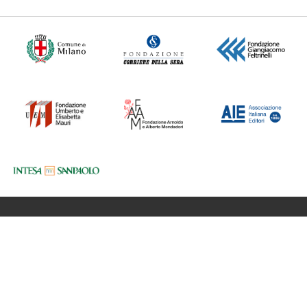
Fondazione BookCity Milano
Sede 20121 Milano, Via Formentini 10
Codice Fiscale: 97623680150
Partita iva: 08017530968