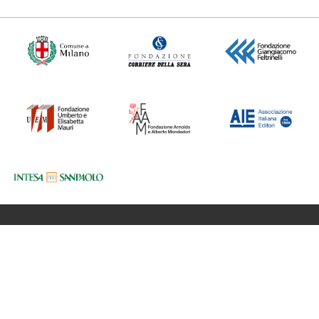
Fondazione BookCity Milano
Sede 20121 Milano, Via Formentini 10
Codice Fiscale: 97623680150
Partita iva: 08017530968