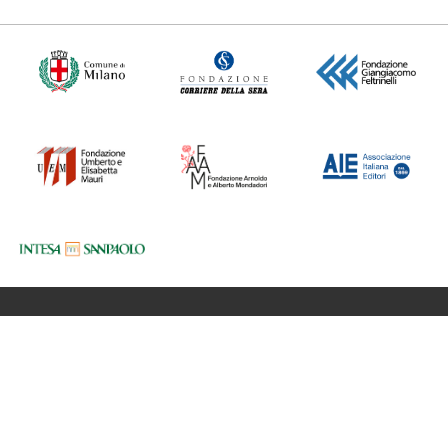
Fondazione BookCity Milano
Sede 20121 Milano, Via Formentini 10
Codice Fiscale: 97623680150
Partita iva: 08017530968