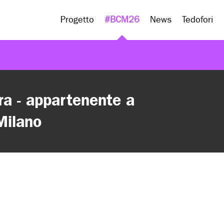
Progetto
#BCM26
News
Tedofori
ra - appartenente a
Milano