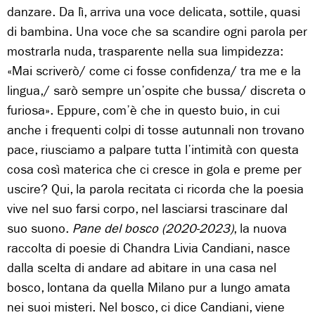
danzare. Da lì, arriva una voce delicata, sottile, quasi
di bambina. Una voce che sa scandire ogni parola per
mostrarla nuda, trasparente nella sua limpidezza:
«Mai scriverò/ come ci fosse confidenza/ tra me e la
lingua,/ sarò sempre un’ospite che bussa/ discreta o
furiosa». Eppure, com’è che in questo buio, in cui
anche i frequenti colpi di tosse autunnali non trovano
pace, riusciamo a palpare tutta l’intimità con questa
cosa così materica che ci cresce in gola e preme per
uscire? Qui, la parola recitata ci ricorda che la poesia
vive nel suo farsi corpo, nel lasciarsi trascinare dal
suo suono.
Pane del bosco (2020-2023)
, la nuova
raccolta di poesie di Chandra Livia Candiani, nasce
dalla scelta di andare ad abitare in una casa nel
bosco, lontana da quella Milano pur a lungo amata
nei suoi misteri. Nel bosco, ci dice Candiani, viene