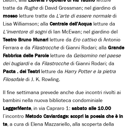
Baum; alla
Libreria Popolare di via Tadino
letture
tratte da
Rughe
di David Grossman; nel giardino di
mosso
letture tratte da
L’arte di essere normale
di
Lisa Williamson; alla
Centrale dell’Acqua
letture da
L'inventore di sogni
di Ian McEwan; nel giardino del
Teatro Bruno Munari
letture da
Ero cattivo
di Antonio
Ferrara e da
Filastrocche
di Gianni Rodari; alla
Grande
Fabbrica delle Parole
letture da
Gelsomino nel paese
dei bugiardi
e da
Filastrocche
di Gianni Rodari; da
Pacta . dei Teatri
letture da
Harry Potter e la pietra
Filosofale
di J. K. Rowling.
Il fine settimana prevede anche due incontri rivolti ai
bambini nella nuova biblioteca condominiale
LeggerMente
, in via Capraro 1:
sabato alle 10.00
l’incontro
Metodo Caviardage: scopri la poesia che è in
te
, a cura di Elena Mazzariello, alla scoperta della