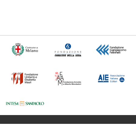
Fondazione BookCity Milano
Sede 20121 Milano, Via Formentini 10