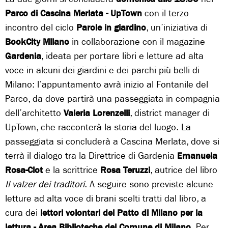
Parco di Cascina Merlata - UpTown
con il terzo
incontro del ciclo
Parole in giardino
, un’iniziativa di
BookCity Milano
in collaborazione con il magazine
Gardenia
, ideata per portare libri e letture ad alta
voce in alcuni dei giardini e dei parchi più belli di
Milano: l’appuntamento avrà inizio al Fontanile del
Parco, da dove partirà una passeggiata in compagnia
dell’architetto
Valeria Lorenzelli
, district manager di
UpTown, che racconterà la storia del luogo. La
passeggiata si concluderà a Cascina Merlata, dove si
terrà il dialogo tra la Direttrice di Gardenia
Emanuela
Rosa-Clot
e la scrittrice
Rosa Teruzzi
, autrice del libro
Il valzer dei traditori
. A seguire sono previste alcune
letture ad alta voce di brani scelti tratti dal libro, a
cura dei
lettori volontari del Patto di Milano per la
lettura - Area Biblioteche del Comune di Milano
. Per