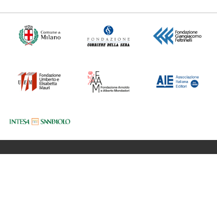
Fondazione BookCity Milano
Sede 20121 Milano, Via Formentini 10
Codice Fiscale: 97623680150
Partita iva: 08017530968