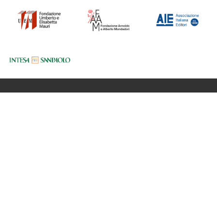
Fondazione BookCity Milano
Sede 20121 Milano, Via Formentini 10
Codice Fiscale: 97623680150
Partita iva: 08017530968
Newsletter
Privacy Policy
Cookie Policy