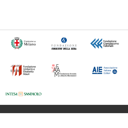
Fondazione BookCity Milano
Sede 20121 Milano, Via Formentini 10