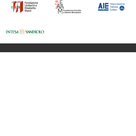
Fondazione BookCity Milano
Sede 20121 Milano, Via Formentini 10
Codice Fiscale: 97623680150
Partita iva: 08017530968
Newsletter
Privacy Policy
Cookie Policy