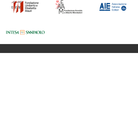
Fondazione BookCity Milano
Sede 20121 Milano, Via Formentini 10
Codice Fiscale: 97623680150
Partita iva: 08017530968
Newsletter
Privacy Policy
Cookie Policy