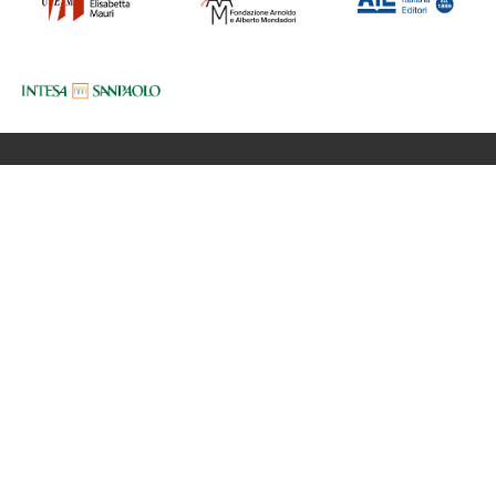
Fondazione BookCity Milano
Sede 20121 Milano, Via Formentini 10
Codice Fiscale: 97623680150
Partita iva: 08017530968
Newsletter
Privacy Policy
Cookie Policy