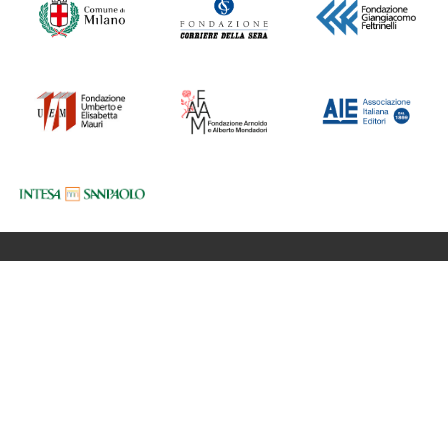
Fondazione BookCity Milano
Sede 20121 Milano, Via Formentini 10
Codice Fiscale: 97623680150
Partita iva: 08017530968
Newsletter