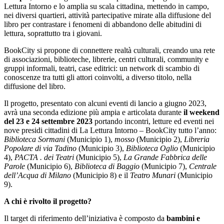
Lettura Intorno e lo amplia su scala cittadina, mettendo in campo,
nei diversi quartieri, attività partecipative mirate alla diffusione del
libro per contrastare i fenomeni di abbandono delle abitudini di
lettura, soprattutto tra i giovani.
BookCity si propone di connettere realtà culturali, creando una rete
di associazioni, biblioteche, librerie, centri culturali, community e
gruppi informali, teatri, case editrici: un network di scambio di
conoscenze tra tutti gli attori coinvolti, a diverso titolo, nella
diffusione del libro.
Il progetto, presentato con alcuni eventi di lancio a giugno 2023,
avrà una seconda edizione più ampia e articolata durante
il weekend
del 23 e 24 settembre 2023
portando incontri, letture ed eventi nei
nove presidi cittadini di La Lettura Intorno – BookCity tutto l’anno:
Biblioteca Sormani
(Municipio 1),
mosso
(Municipio 2),
Libreria
Popolare di via Tadino
(Municipio 3),
Biblioteca Oglio
(Municipio
4),
PACTA . dei Teatri
(Municipio 5),
La Grande Fabbrica delle
Parole
(Municipio 6),
Biblioteca di Baggio
(Municipio 7),
Centrale
dell’Acqua di Milano
(Municipio 8) e il
Teatro Munari
(Municipio
9).
A chi è rivolto il progetto?
Il target di riferimento dell’iniziativa è composto da
bambini e