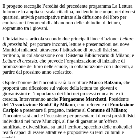
Il progetto raccoglie l’eredità del precedente programma La Lettura
Intorno e lo amplia su scala cittadina, mettendo in campo, nei diversi
quartieri, attività partecipative mirate alla diffusione del libro per
contrastare i fenomeni di abbandono delle abitudini di lettura,
soprattutto tra i giovani.
L’iniziativa si articola secondo due principali linee d’azione:
Letture
di prossimità
, per portare incontri, letture e presentazioni nei nove
Municipi milanesi, attraverso l’istituzione di presidi fisici sul
territorio, in collaborazione con il Sistema Bibliotecario di Milano; e
Letture di crescita
, che prevede l’organizzazione di iniziative di
promozione del libro nelle scuole, in collaborazione con i docenti, a
partire dal prossimo anno scolastico.
Ospite d’onore dell’incontro sarà lo scrittore
Marco Balzano
, che
proporrà una riflessione sul valore della lettura tra giovani e
giovanissimi e l’importanza dei libri nei processi educativi e di
crescita. Interverranno anche
Piergaetano Marchetti
, Presidente
dell’
Associazione BookCity Milano
, e un referente di
Fondazione
Cariplo
a presentare il progetto, insieme al
Comune di Milano
;
l’incontro sarà anche l’occasione per presentare i diversi presidi fisici
individuati nei nove Municipi, al fine di garantire un’offerta
ramificata e diversificata su tutti i territori, specchio delle molteplici
realtà capaci di essere attrattive e propositive su temi culturali e
sociali.