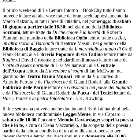
Il primo weekend di La Lettura Intorno – BookCity tutto l’anno
prevede letture ad alta voce tratte da brani scelti appositamente da
Marco Balzano, in tutti i presidi cittadini, nel pomeriggio di
sabato
10 giugno a partire dalle 16.30
: nel giardino della
Biblioteca
Sormani
, letture tratte da
Di che colore è la libertà
di Roberto
Piumini; nel giardino della
Biblioteca Oglio
letture tratte da
Blu,
un'altra storia di Barbablù
di Beatrice Masini; nel giardino della
Biblioteca di Baggio
letture tratte da
Il meraviglioso mago di Oz
di
Frank Baum; alla
Libreria Popolare di via Tadino
letture tratte da
Rughe
di David Grossman; nel giardino di
mosso
letture tratte da
L’arte di essere normale
di Lisa Williamson; alla
Centrale
dell’Acqua
letture da
L'inventore di sogni
di Ian McEwan; nel
giardino del
Teatro Bruno Munari
letture da
Ero cattivo
di
Antonio Ferrara e da
Filastrocche
di Gianni Rodari; alla
Grande
Fabbrica delle Parole
letture da
Gelsomino nel paese dei bugiardi
e da
Filastrocche
di Gianni Rodari; da
Pacta . dei Teatri
letture da
Harry Potter e la pietra Filosofale
di J. K. Rowling.
Il fine settimana prevede anche due incontri rivolti ai bambini nella
nuova biblioteca condominiale
LeggerMente
, in via Capraro 1:
sabato alle 10.00
l’incontro
Metodo Caviardage: scopri la poesia
che è in te
, a cura di Elena Mazzariello, alla scoperta della poesia a
partire dalla lettura condivisa di un albo illustrato, pensato per
giovani lettori e lettrici dai dieci anni in su;
domenica alle 10.00