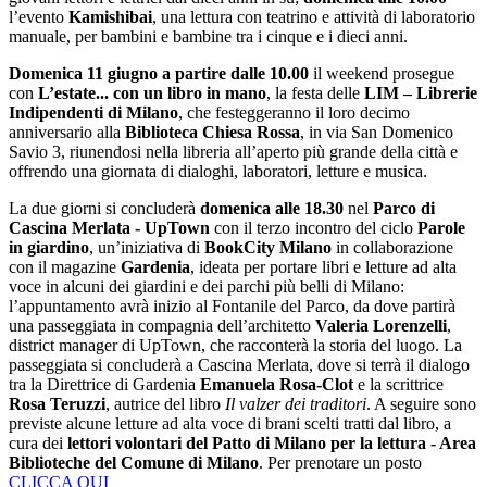
l’evento
Kamishibai
, una lettura con teatrino e attività di laboratorio
manuale, per bambini e bambine tra i cinque e i dieci anni.
Domenica 11 giugno a partire dalle 10.00
il weekend prosegue
con
L’estate... con un libro in mano
, la festa delle
LIM – Librerie
Indipendenti di Milano
, che festeggeranno il loro decimo
anniversario alla
Biblioteca Chiesa Rossa
, in via San Domenico
Savio 3, riunendosi nella libreria all’aperto più grande della città e
offrendo una giornata di dialoghi, laboratori, letture e musica.
La due giorni si concluderà
domenica alle 18.30
nel
Parco di
Cascina Merlata - UpTown
con il terzo incontro del ciclo
Parole
in giardino
, un’iniziativa di
BookCity Milano
in collaborazione
con il magazine
Gardenia
, ideata per portare libri e letture ad alta
voce in alcuni dei giardini e dei parchi più belli di Milano:
l’appuntamento avrà inizio al Fontanile del Parco, da dove partirà
una passeggiata in compagnia dell’architetto
Valeria Lorenzelli
,
district manager di UpTown, che racconterà la storia del luogo. La
passeggiata si concluderà a Cascina Merlata, dove si terrà il dialogo
tra la Direttrice di Gardenia
Emanuela Rosa-Clot
e la scrittrice
Rosa Teruzzi
, autrice del libro
Il valzer dei traditori
. A seguire sono
previste alcune letture ad alta voce di brani scelti tratti dal libro, a
cura dei
lettori volontari del Patto di Milano per la lettura - Area
Biblioteche del Comune di Milano
. Per prenotare un posto
CLICCA QUI