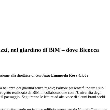
zi, nel giardino di BiM – dove Bicocca
insieme alla direttrice di
Gardenia
Emanuela Rosa-Clot
e
a bellezza dei giardini senza regole; l’autore presenterà inoltre i suoi
rogetto realizzato da BiM in collaborazione con l’Università degli
il paesaggio. Seguiranno le letture ad alta voce di alcuni brani scelti
sta trasformando un iconico edificio progettato da Vittorio Gregotti in