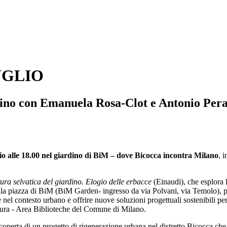
UGLIO
ino con Emanuela Rosa-Clot e Antonio Peraz
io alle 18.00 nel giardino di BiM – dove Bicocca incontra Milano
, 
ura selvatica del giardino. Elogio delle erbacce
(Einaudi), che esplora l
ella piazza di BiM (BiM Garden- ingresso da via Polvani, via Temolo), p
 nel contesto urbano e offrire nuove soluzioni progettuali sostenibili per 
 lettura - Area Biblioteche del Comune di Milano.
coperta di un progetto di rigenerazione urbana nel distretto Bicocca che 