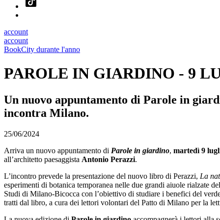
account
account
BookCity durante l'anno
PAROLE IN GIARDINO - 9 L
Un nuovo appuntamento di Parole in giard
incontra Milano.
25/06/2024
Arriva un nuovo appuntamento di
Parole in giardino
,
martedì 9 lugl
all’architetto paesaggista
Antonio Perazzi
.
L’incontro prevede la presentazione del nuovo libro di Perazzi,
La nat
esperimenti di botanica temporanea nelle due grandi aiuole rialzate d
Studi di Milano-Bicocca con l’obiettivo di studiare i benefici del verde
tratti dal libro, a cura dei lettori volontari del Patto di Milano per la
La nuova edizione di
Parole in giardino
accompagnerà i lettori alla s