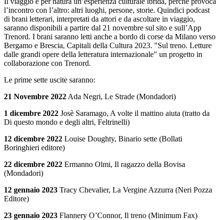
Il viaggio è per natura un’esperienza culturale ibrida, perché provoca
l’incontro con l’altro: altri luoghi, persone, storie. Quindici podcast
di brani letterari, interpretati da attori e da ascoltare in viaggio,
saranno disponibili a partire dal 21 novembre sul sito e sull’App
Trenord. I brani saranno letti anche a bordo di corse da Milano verso
Bergamo e Brescia, Capitali della Cultura 2023. "Sul treno. Letture
dalle grandi opere della letteratura internazionale" un progetto in
collaborazione con Trenord.
Le prime sette uscite saranno:
21 Novembre 2022
Ada Negri, Le Strade (Mondadori)
1 dicembre 2022
Josè Saramago, A volte il mattino aiuta (tratto da
Di questo mondo e degli altri, Feltrinelli)
12 dicembre 2022
Louise Doughty, Binario sette (Bollati
Boringhieri editore)
22 dicembre 2022
Ermanno Olmi, Il ragazzo della Bovisa
(Mondadori)
12 gennaio 2023
Tracy Chevalier, La Vergine Azzurra (Neri Pozza
Editore)
23 gennaio 2023
Flannery O’Connor, Il treno (Minimum Fax)