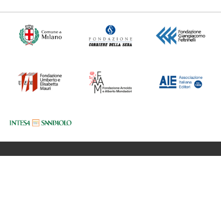
Fondazione BookCity Milano
Sede 20121 Milano, Via Formentini 10
Codice Fiscale: 97623680150
Partita iva: 08017530968