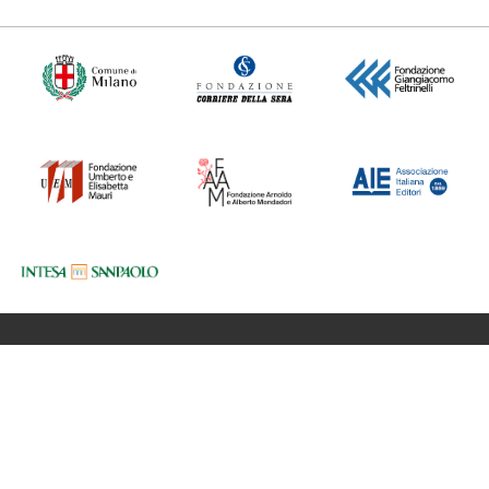
Fondazione BookCity Milano
Sede 20121 Milano, Via Formentini 10
Codice Fiscale: 97623680150
Partita iva: 08017530968