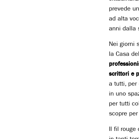
prevede un 
ad alta voc
anni dalla
Nei giorni 
la Casa de
professionis
scrittori e
a tutti, pe
in uno spa
per tutti c
scopre per 
Il fil roug
in tanti te