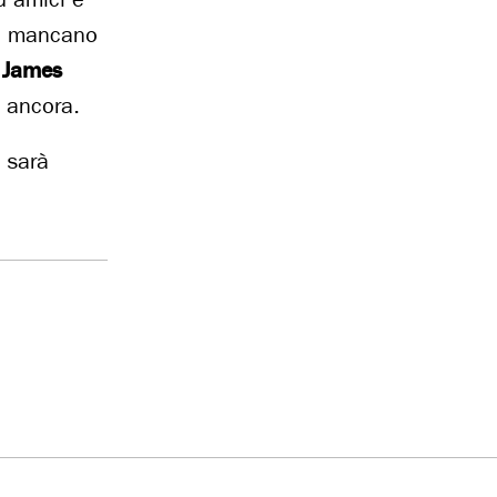
on mancano
e
James
i ancora.
e sarà