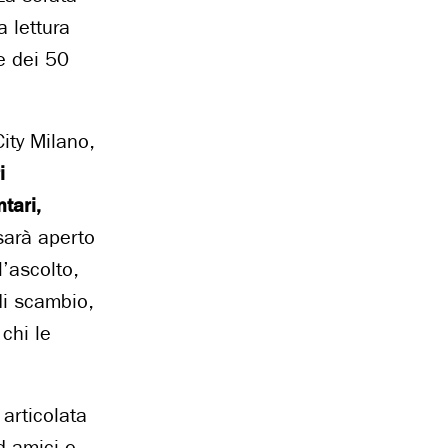
a lettura
e dei 50
ity Milano,
i
tari,
sarà aperto
l’ascolto,
di scambio,
chi le
 articolata
ad amici e