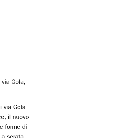
 via Gola,
i via Gola
e, il nuovo
e forme di
 La serata