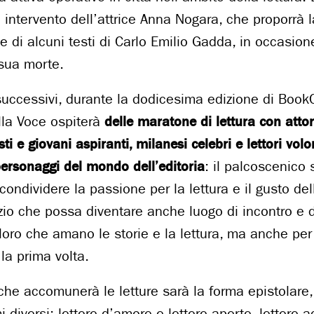
intervento dell’attrice Anna Nogara, che proporrà l
e di alcuni testi di Carlo Emilio Gadda, in occasion
 sua morte.
successivi, durante la dodicesima edizione di BookC
lla Voce ospiterà
delle maratone di lettura con attor
ti e giovani aspiranti, milanesi celebri e lettori volon
 personaggi del mondo dell’editoria
: il palcoscenico 
r condividere la passione per la lettura e il gusto del
zio che possa diventare anche luogo di incontro e 
oloro che amano le storie e la lettura, ma anche per 
la prima volta.
e che accomunerà le letture sarà la forma epistolare,
mi diversi: lettere d’amore e lettere aperte, lettere 