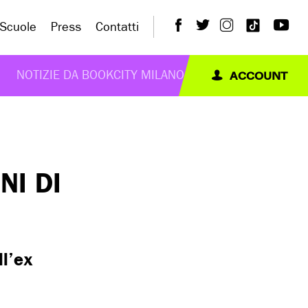
Scuole
Press
Contatti
ACCOUNT
NOTIZIE DA BOOKCITY MILANO
NI DI
ll’ex