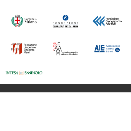
Fondazione BookCity Milano
Sede 20121 Milano, Via Formentini 10
Codice Fiscale: 97623680150
Partita iva: 08017530968